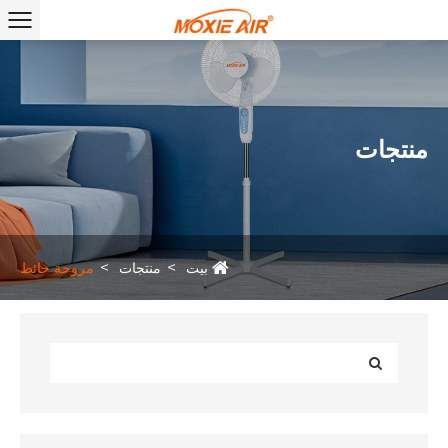
منتجات
بيت
منتجات
مروحة حائط