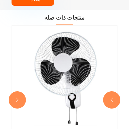
منتجات ذات صله

