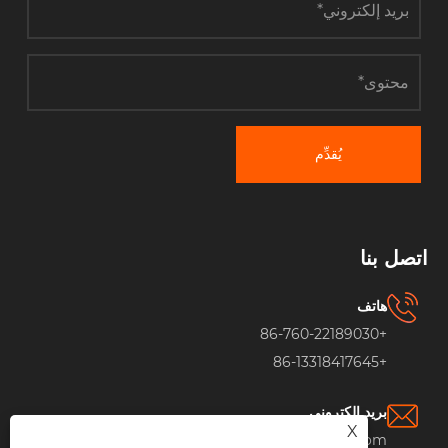
يُقدِّم
اتصل بنا
هاتف
+86-760-22189030
+86-13318417645
بريد إلكتروني
X
fan@moxieair.com