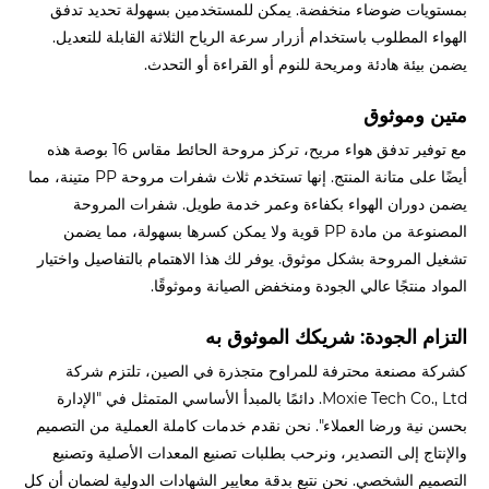
بمستويات ضوضاء منخفضة. يمكن للمستخدمين بسهولة تحديد تدفق
الهواء المطلوب باستخدام أزرار سرعة الرياح الثلاثة القابلة للتعديل.
يضمن بيئة هادئة ومريحة للنوم أو القراءة أو التحدث.
متين وموثوق
مع توفير تدفق هواء مريح، تركز مروحة الحائط مقاس 16 بوصة هذه
أيضًا على متانة المنتج. إنها تستخدم ثلاث شفرات مروحة PP متينة، مما
يضمن دوران الهواء بكفاءة وعمر خدمة طويل. شفرات المروحة
المصنوعة من مادة PP قوية ولا يمكن كسرها بسهولة، مما يضمن
تشغيل المروحة بشكل موثوق. يوفر لك هذا الاهتمام بالتفاصيل واختيار
المواد منتجًا عالي الجودة ومنخفض الصيانة وموثوقًا.
التزام الجودة: شريكك الموثوق به
كشركة مصنعة محترفة للمراوح متجذرة في الصين، تلتزم شركة
Moxie Tech Co., Ltd. دائمًا بالمبدأ الأساسي المتمثل في "الإدارة
بحسن نية ورضا العملاء". نحن نقدم خدمات كاملة العملية من التصميم
والإنتاج إلى التصدير، ونرحب بطلبات تصنيع المعدات الأصلية وتصنيع
التصميم الشخصي. نحن نتبع بدقة معايير الشهادات الدولية لضمان أن كل