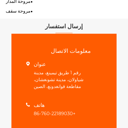
مروحة المدار
مروحة سقف
إرسال استفسار
معلومات الاتصال
عنوان

رقم 1 طريق تيمينغ، مدينة
شياولان، مدينة تشونغشان،
مقاطعة قوانغدونغ، الصين
هاتف

+86-760-22189030