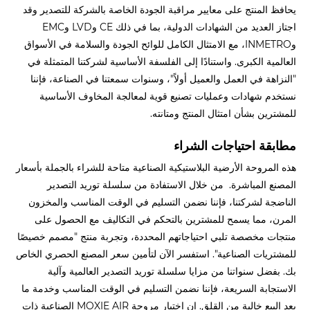
يحافظ المنتج على معايير مراقبة الجودة الخاصة بالشركة للتصدير وقد
اجتاز العديد من الشهادات الدولية، بما في ذلك CE وLVD وEMC
وINMETRO، مع الامتثال الكامل للوائح الجودة والسلامة في الأسواق
العالمية الكبرى. واستنادًا إلى الفلسفة الأساسية لشركتنا المتمثلة في
"النزاهة في العمل والعميل أولاً"، وسنوات سمعتنا في الصناعة، فإننا
نستخدم شهادات وعمليات تصنيع قوية لمعالجة المخاوف الأساسية
للمشترين بشأن امتثال المنتج ومتانته.
مطابقة احتياجات الشراء
هذه المروحة الأرضية البلاستيكية الصناعية متاحة للشراء بالجملة بأسعار
المصنع المباشرة. من خلال الاستفادة من سلسلة توريد التصدير
الناضجة لشركتنا، فإننا نضمن التسليم في الوقت المناسب والمخزون
المرن، مما يسمح للمشترين بالتحكم في التكاليف مع الحصول على
منتجات مخصصة تلبي احتياجاتهم المحددة، وتجربة منتج "مصمم خصيصًا
للمشتريات الصناعية". استفسر الآن لتأمين سعر المصنع الحصري الخاص
بك. بفضل سنواتنا من مزايا سلسلة توريد التصدير العالمية وآلية
الاستجابة السريعة، فإننا نضمن التسليم في الوقت المناسب وخدمة ما
بعد البيع خالية من القلق. إن اختيار مروحة MOXIE AIR الصناعية ذات