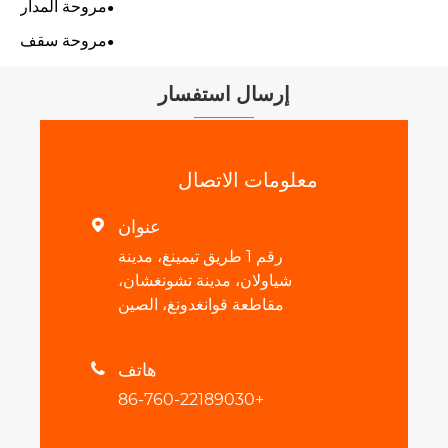
مروحة المدار
مروحة سقف
إرسال استفسار
معلومات الاتصال
عنوان

رقم 1 طريق تيمينغ، مدينة
شياولان، مدينة تشونغشان،
مقاطعة قوانغدونغ، الصين
هاتف

+86-760-22189030