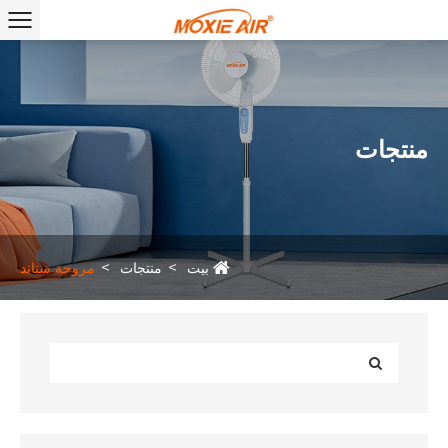
منتجات
بيت
منتجات
مروحة ستاند