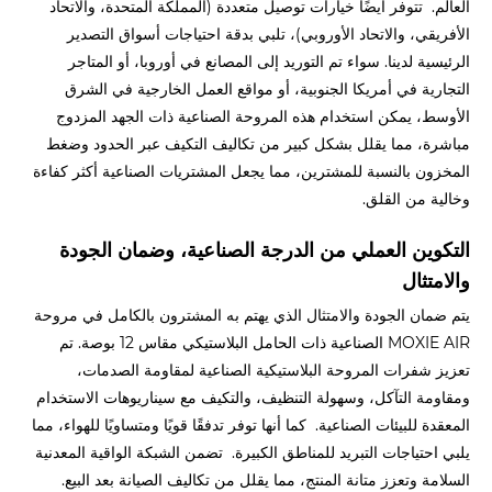
العالم. تتوفر أيضًا خيارات توصيل متعددة (المملكة المتحدة، والاتحاد
الأفريقي، والاتحاد الأوروبي)، تلبي بدقة احتياجات أسواق التصدير
الرئيسية لدينا. سواء تم التوريد إلى المصانع في أوروبا، أو المتاجر
التجارية في أمريكا الجنوبية، أو مواقع العمل الخارجية في الشرق
الأوسط، يمكن استخدام هذه المروحة الصناعية ذات الجهد المزدوج
مباشرة، مما يقلل بشكل كبير من تكاليف التكيف عبر الحدود وضغط
المخزون بالنسبة للمشترين، مما يجعل المشتريات الصناعية أكثر كفاءة
وخالية من القلق.
التكوين العملي من الدرجة الصناعية، وضمان الجودة
والامتثال
يتم ضمان الجودة والامتثال الذي يهتم به المشترون بالكامل في مروحة
MOXIE AIR الصناعية ذات الحامل البلاستيكي مقاس 12 بوصة. تم
تعزيز شفرات المروحة البلاستيكية الصناعية لمقاومة الصدمات،
ومقاومة التآكل، وسهولة التنظيف، والتكيف مع سيناريوهات الاستخدام
المعقدة للبيئات الصناعية. كما أنها توفر تدفقًا قويًا ومتساويًا للهواء، مما
يلبي احتياجات التبريد للمناطق الكبيرة. تضمن الشبكة الواقية المعدنية
السلامة وتعزز متانة المنتج، مما يقلل من تكاليف الصيانة بعد البيع.