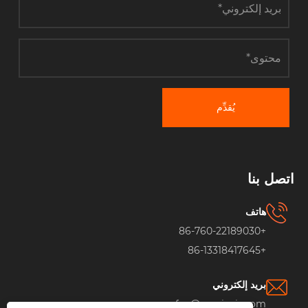
يُقدِّم
اتصل بنا
هاتف
+86-760-22189030
+86-13318417645
بريد إلكتروني
fan@moxieair.com