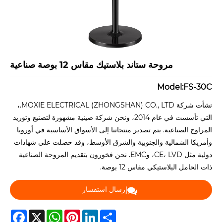
مروحة ستاند بلاستيك مقاس 12 بوصة صناعية
Model:FS-30C
نشأت شركة MOXIE ELECTRICAL (ZHONGSHAN) CO., LTD.،
التي تأسست في عام 2014، ونحن شركة صينية مشهورة لتصنيع وتوريد
المراوح الصناعية. يتم تصدير منتجاتنا إلى الأسواق الأساسية في أوروبا
وأمريكا الشمالية والجنوبية والشرق الأوسط، وقد حصلت على شهادات
دولية مثل CE، LVD، وEMC. نحن فخورون بتقديم المروحة الصناعية
ذات الحامل البلاستيكي مقاس 12 بوصة.
إرسال استفسار
acebook
WhatsApp
X
Pinterest
LinkedIn
Share