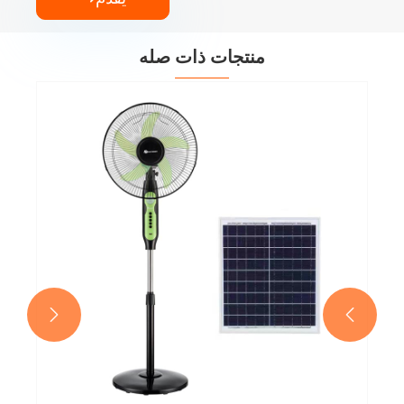
منتجات ذات صله
مروحة ستاند مقاس 16 بوصة بقاعدة دائرية
عرض المزيد >>

