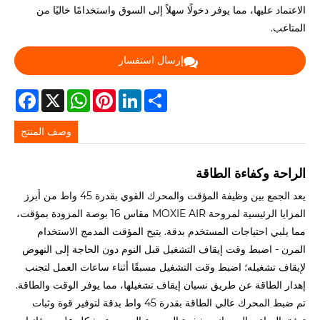
الاعتماد عليها، مما يوفر دخولًا سهلاً إلى السوق واستخدامًا خاليًا من
المتاعب.
إرسال استفسار
acebook
WhatsApp
X
Pinterest
LinkedIn
Share
وصف المنتج
الراحة وكفاءة الطاقة
يعد الجمع بين وظيفة المؤقت والمحرك القوي بقدرة 45 واط من أبرز
المزايا الرئيسية لمروحة MOXIE AIR مقاس 16 بوصة المزودة بمؤقت،
مما يلبي احتياجات المستخدم بدقة. يتيح المؤقت المدمج الاستخدام
المرن - اضبط وقت إيقاف التشغيل قبل النوم دون الحاجة إلى النهوض
لإيقاف تشغيله؛ اضبط وقت التشغيل مسبقًا أثناء ساعات العمل لتجنب
إهدار الطاقة عن طريق نسيان إيقاف تشغيلها، مما يوفر الوقت والطاقة.
تم ضبط المحرك عالي الطاقة بقدرة 45 واط بدقة لتوفير قوة وثبات