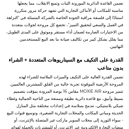
تضمن القاعدة الدائرية الموزونة الثبات وتمنع الانقلاب، مما يجعلها
مناسبة للمكاتب أو الأماكن التجارية التي تشهد حركة مرور متكررة.
استنادًا إلى فلسفة مراقبة الجودة الخاصة بالشركة المتمثلة في "النزاهة
في العمل والسعي لتحقيق التميز"، تخضع كل مروحة لجولات متعددة
من الاختبارات الصارمة لضمان أداء مستقر وموثوق على المدى الطويل،
مما يقلل بشكل كبير من تكاليف صيانة ما بعد البيع للمستخدمين
النهائيين.
القدرة على التكيف مع السيناريوهات المتعددة + الشراء
بدون متاعب
تضمن القدرة العالية على التكيف والميزات الملائمة للشراء لهذه
المروحة الأرضية الموقوتة تجربة خالية من القلق للمشترين العالميين.
تتميز مروحة MOXIE AIR مقاس 16 بوصة المزودة بمؤقت بتصميم
بسيط وأنيق، مع قاعدة دائرية نظيفة وممتعة من الناحية الجمالية وغطاء
شبكي بلاستيكي، تندمج بسلاسة في إعدادات مختلفة مثل المنازل
الحديثة ومباني المكاتب والمحلات التجارية الصغيرة، وتوسيع قنوات البيع
- سواء التوريد إلى محلات السوبر ماركت غير المتصلة بالإنترنت، أو
منصات التجارة الإلكترونية عبر الإنترنت، أو للمشتريات بالجملة لفوائد