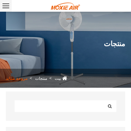
منتجات
بيت
منتجات
مروحة ستاند