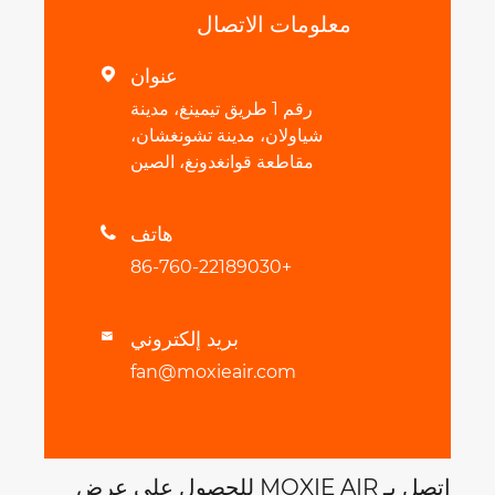
معلومات الاتصال
عنوان

رقم 1 طريق تيمينغ، مدينة
شياولان، مدينة تشونغشان،
مقاطعة قوانغدونغ، الصين
هاتف

+86-760-22189030
بريد إلكتروني

fan@moxieair.com
اتصل بـ MOXIE AIR للحصول على عرض