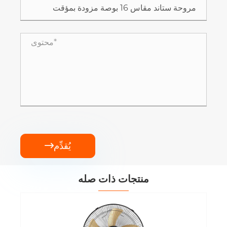
يُقدِّم

منتجات ذات صله