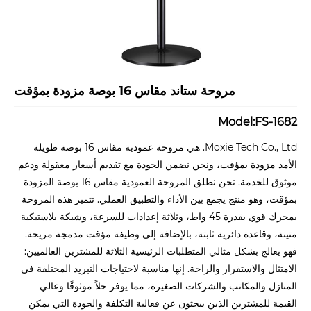
مروحة ستاند مقاس 16 بوصة مزودة بمؤقت
Model:FS-1682
Moxie Tech Co., Ltd. هي مروحة عمودية مقاس 16 بوصة طويلة
الأمد مزودة بمؤقت، ونحن نضمن الجودة مع تقديم أسعار معقولة ودعم
موثوق للخدمة. نحن نطلق المروحة العمودية مقاس 16 بوصة المزودة
بمؤقت، وهو منتج يجمع بين الأداء والتطبيق العملي. تتميز هذه المروحة
بمحرك قوي بقدرة 45 واط، وثلاثة إعدادات للسرعة، وشبكة بلاستيكية
متينة، وقاعدة دائرية ثابتة، بالإضافة إلى وظيفة مؤقت مدمجة مريحة.
فهو يعالج بشكل مثالي المتطلبات الرئيسية الثلاثة للمشترين العالميين:
الامتثال والاستقرار والراحة. إنها مناسبة لاحتياجات التبريد المختلفة في
المنازل والمكاتب والشركات الصغيرة، مما يوفر حلاً موثوقًا وعالي
القيمة للمشترين الذين يبحثون عن فعالية التكلفة والجودة التي يمكن