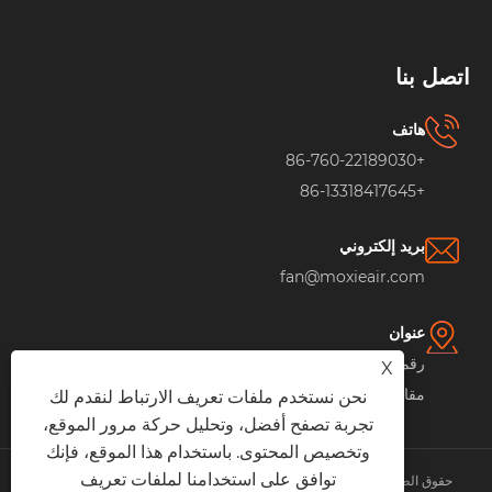
اتصل بنا
هاتف
+86-760-22189030
+86-13318417645
بريد إلكتروني
fan@moxieair.com
عنوان
رقم 1 طريق تيمينغ، مدينة شياولان، مدينة تشونغشان،
X
مقاطعة قوانغدونغ، الصين
نحن نستخدم ملفات تعريف الارتباط لنقدم لك
تجربة تصفح أفضل، وتحليل حركة مرور الموقع،
وتخصيص المحتوى. باستخدام هذا الموقع، فإنك
توافق على استخدامنا لملفات تعريف
حقوق الطبع والنشر © 2026 Moxie Tech Co., Ltd. جميع الحقوق محفوظة.