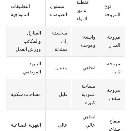
تغطية
نوع
مستوى
التطبيقات
تدفق
المروحة
الضوضاء
النموذجية
الهواء
منخفضة
المنازل
واسعة
مروحة
إلى
والمكاتب
وموحدة
المدار
معتدلة
وورش العمل
التبريد
مروحة
اتجاهي
معتدل
الموضعي
ثابتة
مساحة
مروحة
عمودية
قليل
مساحات سكنية
سقف
كبيرة
اتجاهي
منفاخ
عالي
عالي
التهوية الصناعية
صناعي