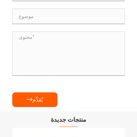
يُقدِّم

منتجات جديدة